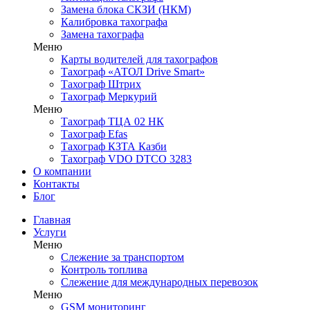
Замена блока СКЗИ (НКМ)
Калибровка тахографа
Замена тахографа
Меню
Карты водителей для тахографов
Тахограф «АТОЛ Drive Smart»
Тахограф Штрих
Тахограф Меркурий
Меню
Тахограф ТЦА 02 НК
Тахограф Efas
Тахограф КЗТА Казби
Тахограф VDO DTCO 3283
О компании
Контакты
Блог
Главная
Услуги
Меню
Слежение за транспортом
Контроль топлива
Слежение для международных перевозок
Меню
GSM мониторинг