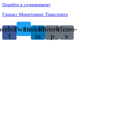
Перейти к содержимому
Глонасс Мониторинг Транспорта
acebook-
Twitter
Linkedin-
Pinterest-
Vimeo-
f
in
p
v