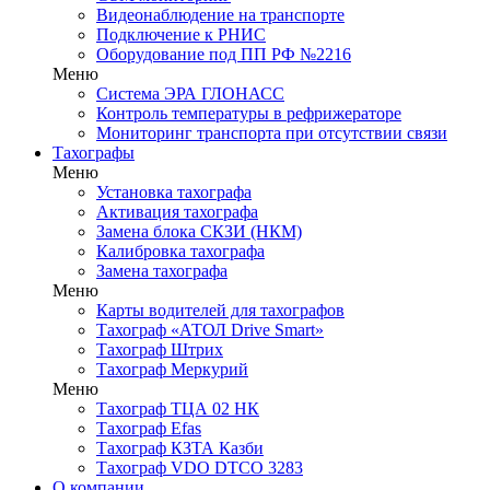
Видеонаблюдение на транспорте
Подключение к РНИС
Оборудование под ПП РФ №2216
Меню
Система ЭРА ГЛОНАСС
Контроль температуры в рефрижераторе
Мониторинг транспорта при отсутствии связи
Тахографы
Меню
Установка тахографа
Активация тахографа
Замена блока СКЗИ (НКМ)
Калибровка тахографа
Замена тахографа
Меню
Карты водителей для тахографов
Тахограф «АТОЛ Drive Smart»
Тахограф Штрих
Тахограф Меркурий
Меню
Тахограф ТЦА 02 НК
Тахограф Efas
Тахограф КЗТА Казби
Тахограф VDO DTCO 3283
О компании